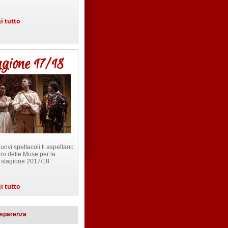
i tutto
gione 17/18
nuovi spettacoli ti aspettano
tro delle Muse per la
 stagione 2017/18.
i tutto
asparenza