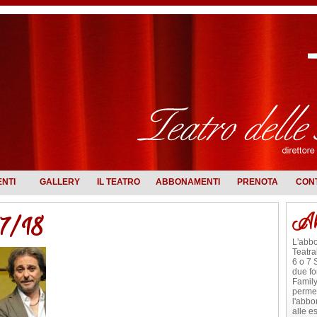
ENTI
GALLERY
IL TEATRO
ABBONAMENTI
PRENOTA
CONT
17/18
Ab
L'abb
Teatr
6 o 7 
due f
Family
permet
l'abbo
alle e