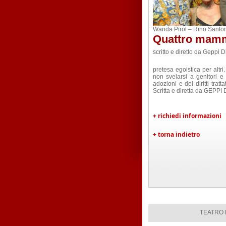
Wanda Pirol – Rino Santor
Quattro mamm
scritto e diretto da Geppi D
pretesa egoistica per altr
non svelarsi a genitori e 
adozioni e dei diritti trat
Scritta e diretta da GEPPI 
+ richiedi informazioni
+ torna indietro
TEATRO D