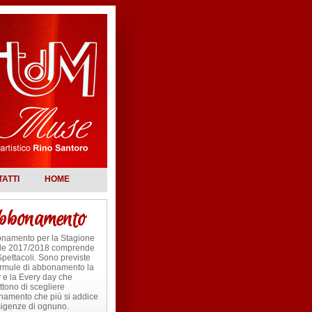
ATTI
HOME
bonamento
onamento per la Stagione
ale 2017/2018 comprende
Spettacoli. Sono previste
ormule di abbonamento la
 e la Every day che
tono di scegliere
namento che più si addice
sigenze di ognuno.