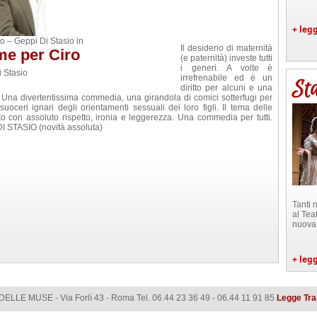
+ legg
o – Geppi Di Stasio in
Il desiderio di maternità
e per Ciro
(e paternità) investe tutti
i generi. A volte è
i Stasio
irrefrenabile ed è un
Sta
diritto per alcuni e una
i. Una divertentissima commedia, una girandola di comici sotterfugi per
suoceri ignari degli orientamenti sessuali dei loro figli. Il tema delle
tato con assoluto rispetto, ironia e leggerezza. Una commedia per tutti.
DI STASIO (novità assoluta)
Tanti 
al Tea
nuova
+ legg
ELLE MUSE - Via Forlì 43 - Roma Tel. 06.44 23 36 49 - 06.44 11 91 85
Legge Tr