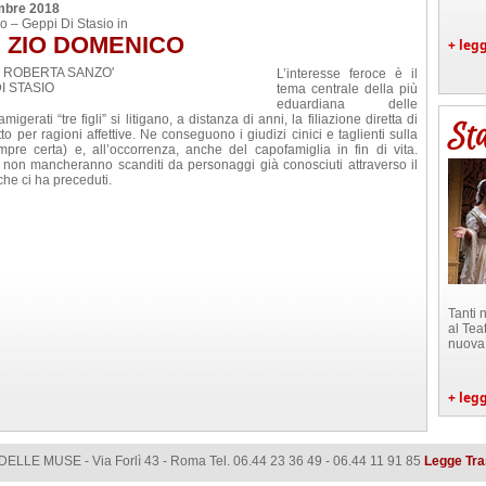
embre 2018
o – Geppi Di Stasio in
DI ZIO DOMENICO
+ legg
- ROBERTA SANZO'
L’interesse feroce è il
 DI STASIO
tema centrale della più
eduardiana delle
igerati “tre figli” si litigano, a distanza di anni, la filiazione diretta di
St
 per ragioni affettive. Ne conseguono i giudizi cinici e taglienti sulla
pre certa) e, all’occorrenza, anche del capofamiglia in fin di vita.
 non mancheranno scanditi da personaggi già conosciuti attraverso il
che ci ha preceduti.
Tanti 
al Tea
nuova
+ legg
ELLE MUSE - Via Forlì 43 - Roma Tel. 06.44 23 36 49 - 06.44 11 91 85
Legge Tr