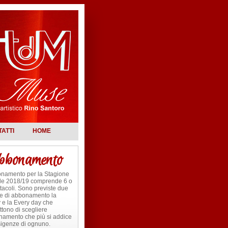
ATTI
HOME
bonamento
onamento per la Stagione
ale 2018/19 comprende 6 o
tacoli. Sono previste due
le di abbonamento la
 e la Every day che
tono di scegliere
namento che più si addice
sigenze di ognuno.