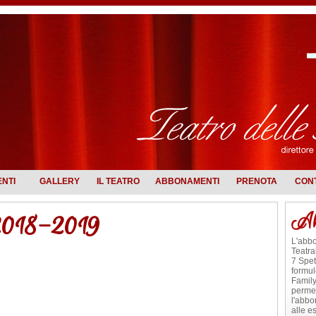
ENTI
GALLERY
IL TEATRO
ABBONAMENTI
PRENOTA
CONT
2018-2019
Ab
L'abb
Teatr
7 Spet
formu
Family
permet
l'abbo
alle e