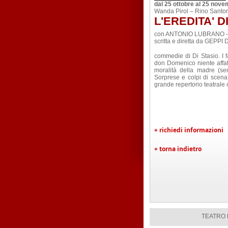
dal 25 ottobre al 25 nov
Wanda Pirol – Rino Santor
L'EREDITA' 
con ANTONIO LUBRANO 
scritta e diretta da GEPPI
commedie di Di Stasio. I fam
don Domenico niente affatto
moralità della madre (sem
Sorprese e colpi di scena
grande repertorio teatrale 
+ richiedi informazioni
+ torna indietro
TEATRO D