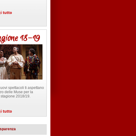
i tutto
agione 18-19
nuovi spettacoli ti aspettano
tro delle Muse per la
 stagione 2018/19.
i tutto
asparenza